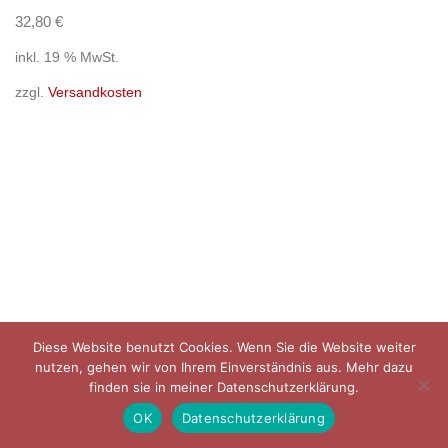
32,80
€
inkl. 19 % MwSt.
zzgl.
Versandkosten
Diese Website benutzt Cookies. Wenn Sie die Website weiter
Datenschutzerklärung
Impressum
AGB
Versandarten
nutzen, gehen wir von Ihrem Einverständnis aus. Mehr dazu
finden sie in meiner Datenschutzerklärung.
Warenkorb
OK
Datenschutzerklärung
© Tanja Hanser 2021