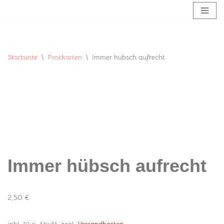
Zum
Inhalt
springen
Startseite
\
Postkarten
\
Immer hübsch aufrecht
Immer hübsch aufrecht
2,50
€