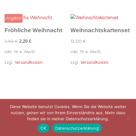
Angebot!
Fröhliche Weihnacht
Weihnachtskartenset
2,50
€
12,00
€
2,20
€
inkl. 19 % MwSt.
inkl. 19 % MwSt.
zzgl.
Versandkosten
zzgl.
Versandkosten
Diese Website benutzt Cookies. Wenn Sie die Website weiter
Datenschutzerklärung
Impressum
AGB
nutzen, gehen wir von Ihrem Einverständnis aus. Mehr dazu
Versandarten
Warenkorb
finden sie in meiner Datenschutzerklärung.
OK
Datenschutzerklärung
© Tanja Hanser 2021