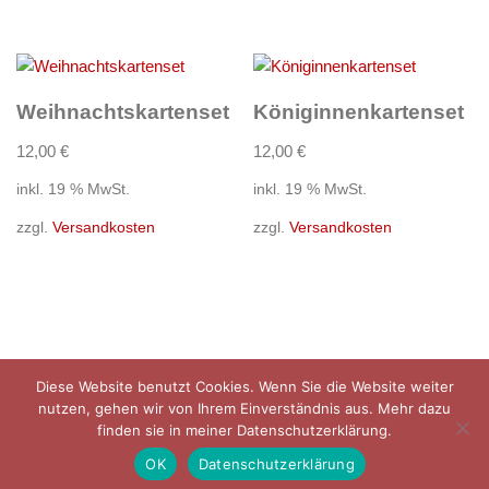
Weihnachtskartenset
Königinnenkartenset
12,00
€
12,00
€
inkl. 19 % MwSt.
inkl. 19 % MwSt.
zzgl.
Versandkosten
zzgl.
Versandkosten
Diese Website benutzt Cookies. Wenn Sie die Website weiter
Datenschutzerklärung
Impressum
AGB
Versandarten
nutzen, gehen wir von Ihrem Einverständnis aus. Mehr dazu
finden sie in meiner Datenschutzerklärung.
Warenkorb
OK
Datenschutzerklärung
© Tanja Hanser 2021