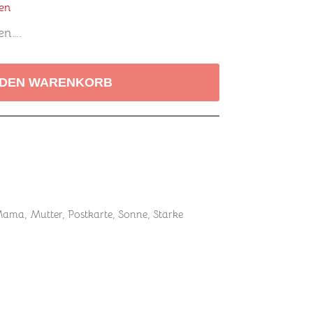
en
en….
 DEN WARENKORB
Mama
,
Mutter
,
Postkarte
,
Sonne
,
Stärke