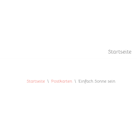
Zum
Inhalt
springen
Startseite
Startseite
\
Postkarten
\
Einfach Sonne sein